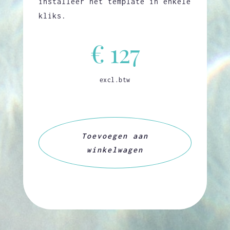
installeer het template in enkele
kliks.
€ 127
excl.btw
Cosmic
website
Toevoegen aan
template
winkelwagen
aantal