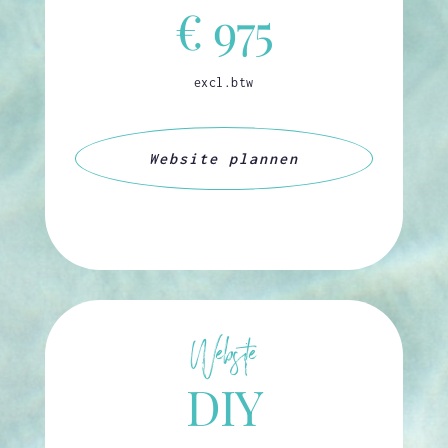
€ 975
excl.btw
Website plannen
Website
DIY